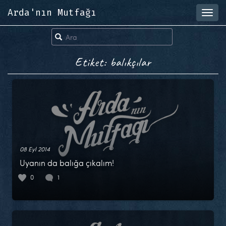
Arda'nın Mutfağı
Toggl
navig
Etiket: balıkçılar
08 Eyl 2014
Uyanın da balığa çıkalım!
0
1