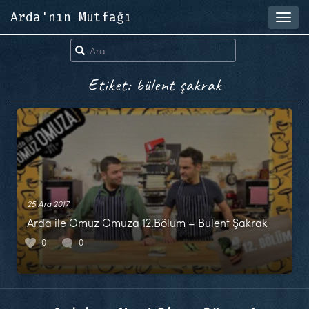
Arda'nın Mutfağı
Toggl
navig
Etiket: bülent şakrak
25 Ara 2017
Arda ile Omuz Omuza 12.Bölüm – Bülent Şakrak
0
0