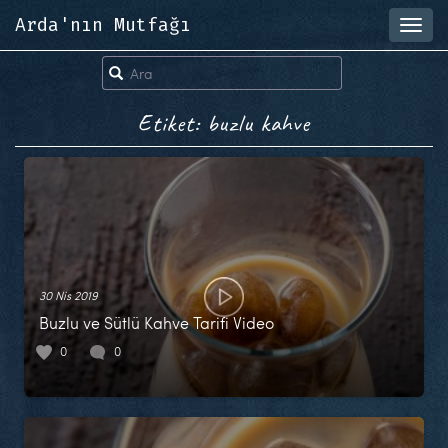
Arda'nın Mutfağı
Toggl
navig
Etiket: buzlu kahve
30 Nis 2019
Buzlu ve Sütlü Kahve Tarifi Video
0
0