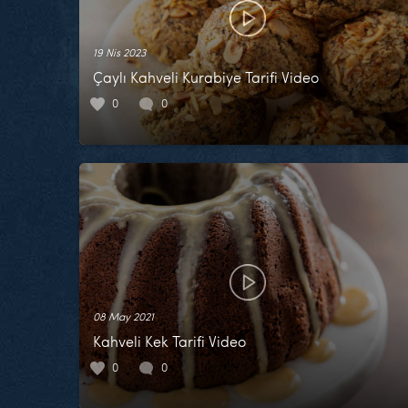
19 Nis 2023
Çaylı Kahveli Kurabiye Tarifi Video
0
0
08 May 2021
Kahveli Kek Tarifi Video
0
0