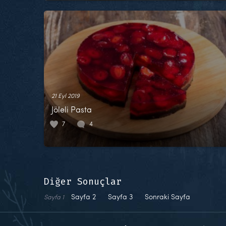
21 Eyl 2019
Jöleli Pasta
7
4
Diğer Sonuçlar
Sayfa
2
Sayfa
3
Sonraki Sayfa
Sayfa
1