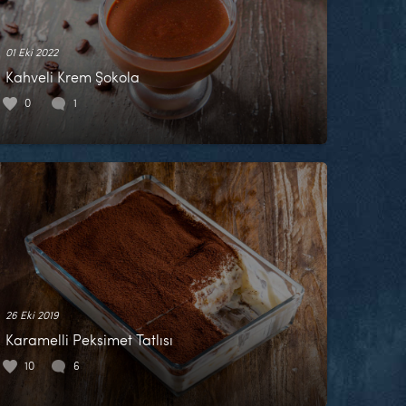
01 Eki 2022
Kahveli Krem Şokola
0
1
26 Eki 2019
Karamelli Peksimet Tatlısı
10
6