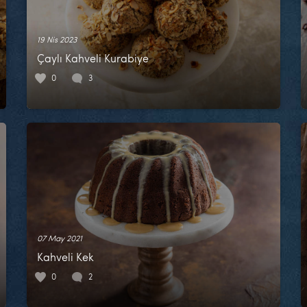
19 Nis 2023
Çaylı Kahveli Kurabiye
0
3
07 May 2021
Kahveli Kek
0
2