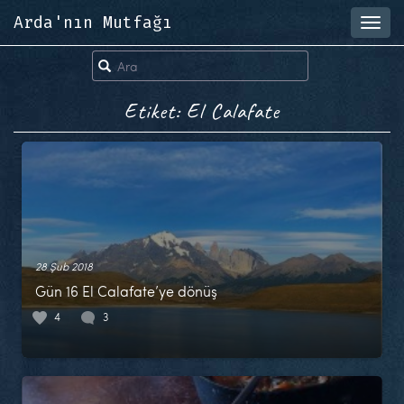
Arda'nın Mutfağı
Toggl
navig
Etiket: El Calafate
28 Şub 2018
Gün 16 El Calafate’ye dönüş
4
3