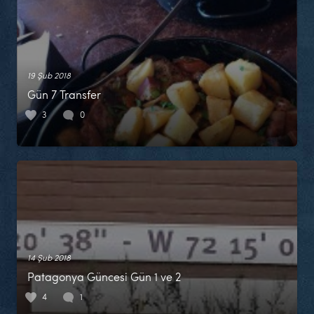
19 Şub 2018
Gün 7 Transfer
3
0
14 Şub 2018
Patagonya Güncesi Gün 1 ve 2
4
1