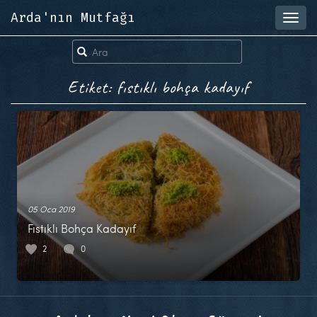
Arda'nın Mutfağı
Toggl
navig
Etiket: fıstıklı bohça kadayıf
05 Oca 2019
Fıstıklı Bohça Kadayıf
2
0