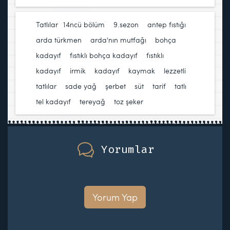
Tatlılar
14ncü bölüm
,
9.sezon
,
antep fıstığı
,
arda türkmen
,
arda'nın mutfağı
,
bohça
kadayıf
,
fıstıklı bohça kadayıf
,
fıstıklı
kadayıf
,
irmik
,
kadayıf
,
kaymak
,
lezzetli
tatlılar
,
sade yağ
,
şerbet
,
süt
,
tarif
,
tatlı
,
tel kadayıf
,
tereyağ
,
toz şeker
Yorumlar
Yorum Yap