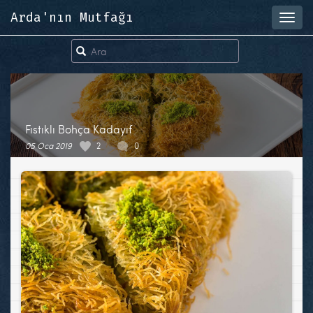
Arda'nın Mutfağı
Toggl
navig
Fıstıklı Bohça Kadayıf
05 Oca 2019
2
0