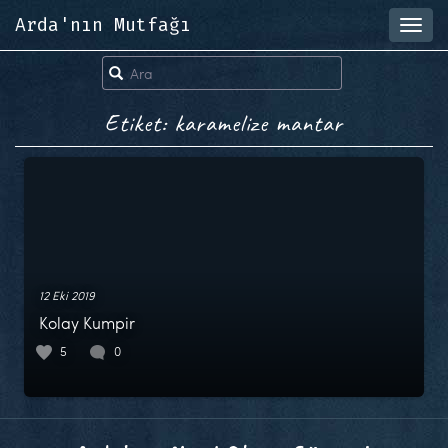
Arda'nın Mutfağı
Toggl
navig
Etiket: karamelize mantar
12 Eki 2019
Kolay Kumpir
5
0