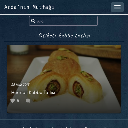
Arda'nın Mutfağı
Toggl
navig
Etiket: kubbe tatlısı
28 Haz 2015
Hurmalı Kubbe Tatlısı
5
4