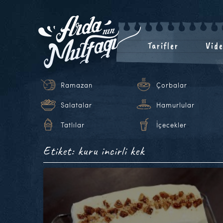
Tarifler
Vide
Ramazan
Çorbalar
Salatalar
Hamurlular
Tatlılar
İçecekler
Etiket: kuru incirli kek