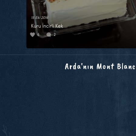
15 Eki 2016
Kuru İncirli Kek
6
2
Arda'nın Mont Blanc