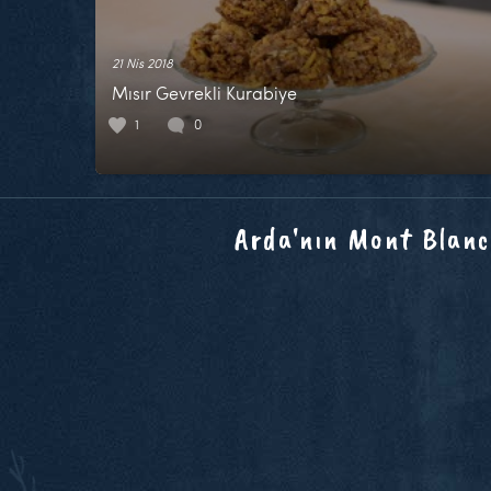
21 Nis 2018
Mısır Gevrekli Kurabiye
1
0
Arda'nın Mont Blanc