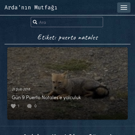
Arda'nın Mutfağı
Toggl
navig
Etiket: puerto natales
21 Şub 2018
Gün 9 Puerto Natales’e yolculuk
1
0