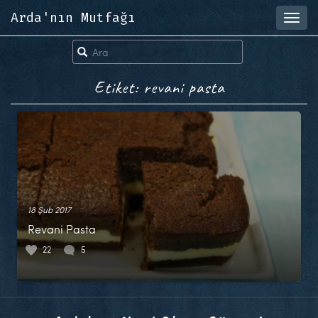
Arda'nın Mutfağı
Toggl
navig
Etiket: revani pasta
18 Şub 2017
Revani Pasta
22
5