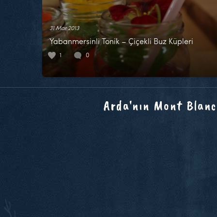
31 Mar 2013
Yabanmersinli Tonik – Çiçekli Buz Küpleri
1
0
Arda'nın Mont Blanc