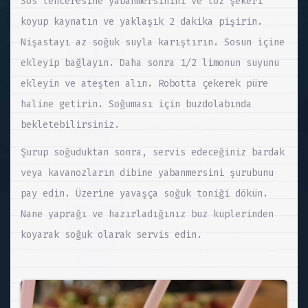
Sos tenceresine yabanmersinini ve toz şekeri
koyup kaynatın ve yaklaşık 2 dakika pişirin.
Nişastayı az soğuk suyla karıştırın. Sosun içine
ekleyip bağlayın. Daha sonra 1/2 limonun suyunu
ekleyin ve ateşten alın. Robotta çekerek püre
haline getirin. Soğuması için buzdolabında
bekletebilirsiniz.
Şurup soğuduktan sonra, servis edeceğiniz bardak
veya kavanozların dibine yabanmersini şurubunu
pay edin. Üzerine yavaşça soğuk toniği dökün.
Nane yaprağı ve hazırladığınız buz küplerinden
koyarak soğuk olarak servis edin.