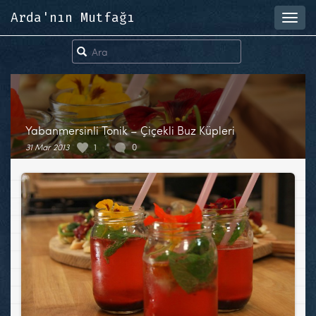
Arda'nın Mutfağı
Toggl
navig
Yabanmersinli Tonik – Çiçekli Buz Küpleri
31 Mar 2013
1
0