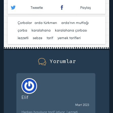
Tweetle
Paylaş
Çorbalar
arda türkmen
,
arda'nın mutfağı
,
çorba
,
karalahana
,
karalahana çorbası
,
lezzetli
,
sebze
,
tarif
,
yemek tarifleri
Yorumlar
Elif
Mart 2023
Herkes bayılıyor tarif istiyor. Lezzeti