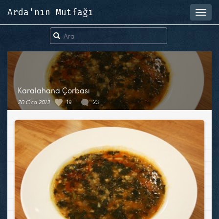
Arda'nın Mutfağı
Toggl
navig
Karalahana Çorbası
20 Oca 2013
19
23