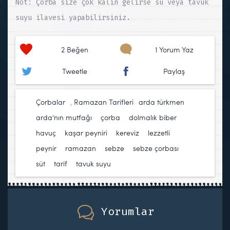
Not: Çorba size çok kalın gelirse su veya tavuk
suyu ilavesi yapabilirsiniz.
2
Beğen
1 Yorum Yaz
Tweetle
Paylaş
Çorbalar
,
Ramazan Tarifleri
arda türkmen
,
arda'nın mutfağı
,
çorba
,
dolmalık biber
,
havuç
,
kaşar peyniri
,
kereviz
,
lezzetli
,
peynir
,
ramazan
,
sebze
,
sebze çorbası
,
süt
,
tarif
,
tavuk suyu
Yorumlar