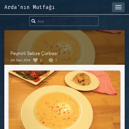
Arda'nın Mutfağı
Toggl
navig
Peynirli Sebze Çorbası
04 Tem 2014
2
1