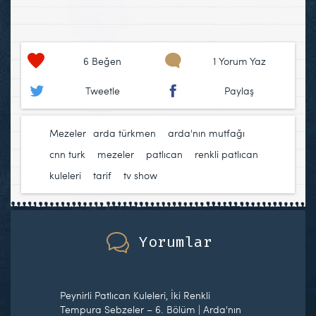
6
Beğen
1 Yorum Yaz
Tweetle
Paylaş
Mezeler
arda türkmen
,
arda'nın mutfağı
,
cnn turk
,
mezeler
,
patlıcan
,
renkli patlıcan
kuleleri
,
tarif
,
tv show
Yorumlar
Peynirli Patlıcan Kuleleri, İki Renkli
Tempura Sebzeler – 6. Bölüm | Arda'nın