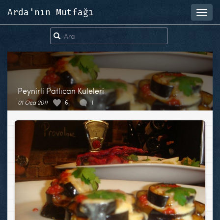
Arda'nın Mutfağı
Toggl
navig
Peynirli Patlıcan Kuleleri
01 Oca 2011
6
1