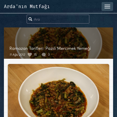
Arda'nın Mutfağı
Toggl
navig
Ramazan Tarifleri: Pazılı Mercimek Yemeği
11 Ağu 2012
15
3