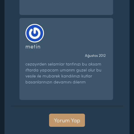
metin
Ağustos 2012
cezayırden selamlar tarıfınızı bu aksam
ıftarda yapacam umarım guzel olur bu
vesıle ıle mubarek kandılınızı kutlar
basarılarınızın devamını dılerım
Yorum Yap