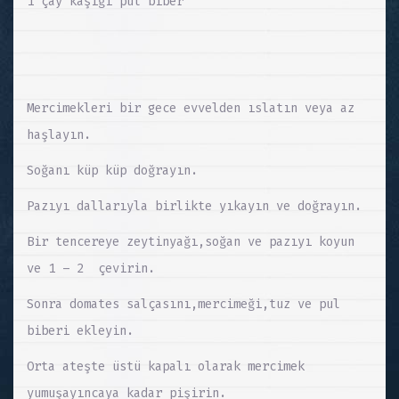
1 çay kaşığı pul biber
Mercimekleri bir gece evvelden ıslatın veya az
haşlayın.
Soğanı küp küp doğrayın.
Pazıyı dallarıyla birlikte yıkayın ve doğrayın.
Bir tencereye zeytinyağı,soğan ve pazıyı koyun
ve 1 – 2 çevirin.
Sonra domates salçasını,mercimeği,tuz ve pul
biberi ekleyin.
Orta ateşte üstü kapalı olarak mercimek
yumuşayıncaya kadar pişirin.