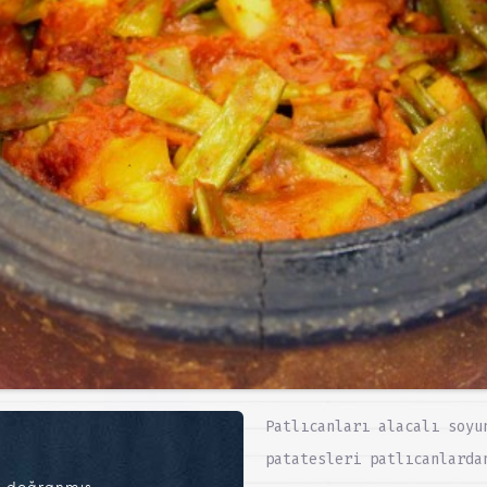
Patlıcanları alacalı soyu
patatesleri patlıcanlarda
üp doğranmış