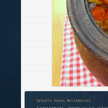
Sebzeli Güveç Malzemeleri
2 adet patlıcan – alacalı soyulup, iri k