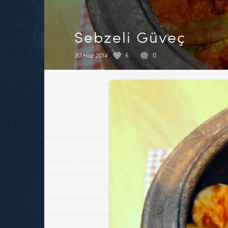
Sebzeli Güveç
30 Haz 2014
6
0