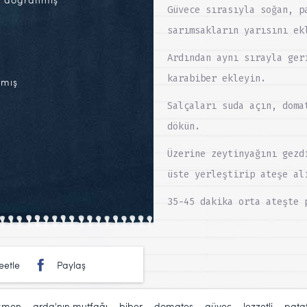
Güvece sırasıyla soğan, p
sarımsakların yarısını ek
Ardından aynı sırayla ger
karabiber ekleyin.
nmış
Salçaları suda açın, doma
dökün.
Üzerine zeytinyağını gezd
üste yerleştirip ateşe al
35-45 dakika orta ateşte 
eetle
Paylaş
rkmen
,
arda'nın mutfağı
,
biber
,
domates
,
güveç
,
lezzetli
,
pata