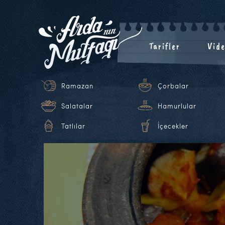
Tarifler
Vide
Ramazan
Çorbalar
Salatalar
Hamurlular
Tatlılar
İçecekler