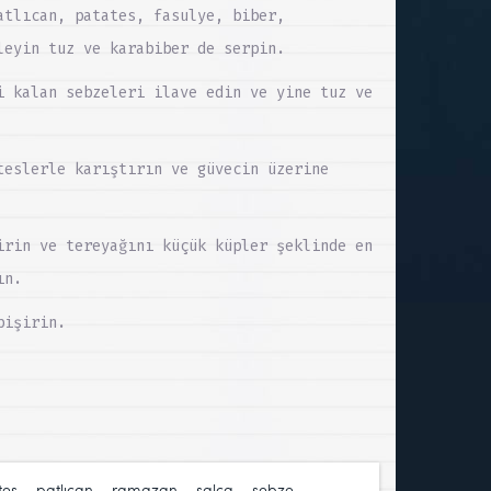
atlıcan, patates, fasulye, biber,
leyin tuz ve karabiber de serpin.
i kalan sebzeleri ilave edin ve yine tuz ve
teslerle karıştırın ve güvecin üzerine
irin ve tereyağını küçük küpler şeklinde en
ın.
pişirin.
tes
,
patlıcan
,
ramazan
,
salça
,
sebze
,