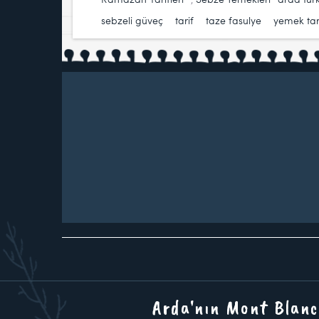
sebzeli güveç
,
tarif
,
taze fasulye
,
yemek tari
Arda'nın Mont Blanc