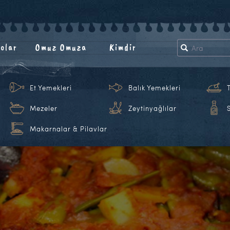
olar
Omuz Omuza
Kimdir
Et Yemekleri
Balık Yemekleri
Mezeler
Zeytinyağlılar
Makarnalar & Pilavlar