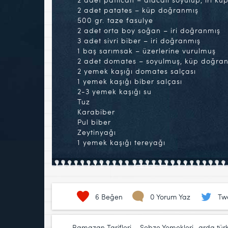
2 adet patates – küp doğranmış
500 gr. taze fasulye
2 adet orta boy soğan – iri doğranmış
3 adet sivri biber – iri doğranmış
1 baş sarımsak – üzerlerine vurulmuş
2 adet domates – soyulmuş, küp doğra
2 yemek kaşığı domates salçası
1 yemek kaşığı biber salçası
2-3 yemek kaşığı su
Tuz
Karabiber
Pul biber
Zeytinyağı
1 yemek kaşığı tereyağı
6
Beğen
0 Yorum Yaz
Tw
Ramazan Tarifleri
,
Sebze Yemekleri
arda tü