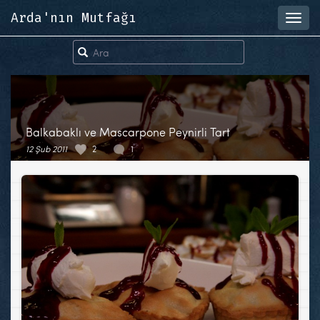
Arda'nın Mutfağı
Toggl
navig
Balkabaklı ve Mascarpone Peynirli Tart
12 Şub 2011
2
1