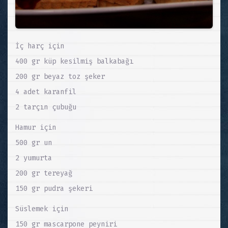
İç harç için
400 gr küp kesilmiş balkabağı
200 gr beyaz toz şeker
4 adet karanfil
2 tarçın çubuğu
Hamur için
500 gr un
2 yumurta
200 gr tereyağ
150 gr pudra şekeri
Süslemek için
150 gr mascarpone peyniri