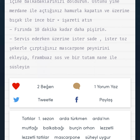
içine balkabaklarınızı doldurun. Üstünü yine
merdane ile açtığınız hamurla kapatın ve üzerine
bıçak ile ince bir + işareti atın
– Fırında 10 dakika kadar daha pişirin.
– Servis ederken üzerine ister sade , ister toz
şekerle çırptığınız mascarpone peynirini
ekleyip, frambuaz sos ve bir tutam nane ile
süsleyin
2
Beğen
1 Yorum Yaz
Tweetle
Paylaş
Tatlılar
1. sezon
,
arda türkmen
,
arda'nın
mutfağı
,
balkabağı
,
burçin orhon
,
lezzetli
,
lezzetli tatlılar
,
mascarpone
,
süheyl uygur
,