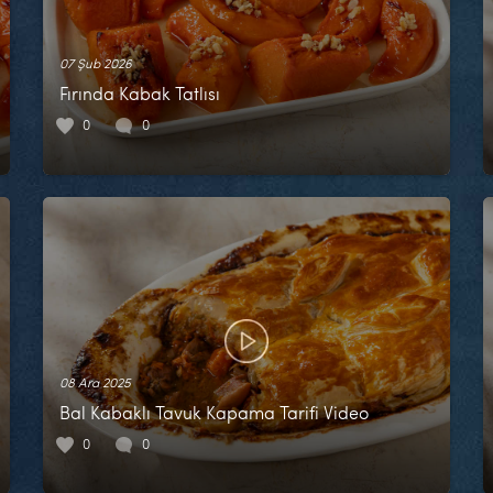
07 Şub 2026
Fırında Kabak Tatlısı
0
0
08 Ara 2025
Bal Kabaklı Tavuk Kapama Tarifi Video
0
0