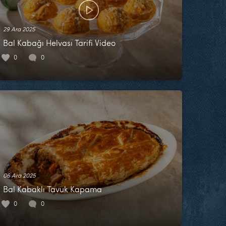
29 Ara 2025
Bal Kabağı Helvası Tarifi Video
0
0
06 Ara 2025
Bal Kabaklı Tavuk Kapama
0
0