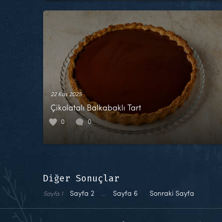
22 Kas 2025
Çikolatalı Balkabaklı Tart
0
0
Diğer Sonuçlar
Sayfa
2
…
Sayfa
6
Sonraki Sayfa
Sayfa
1