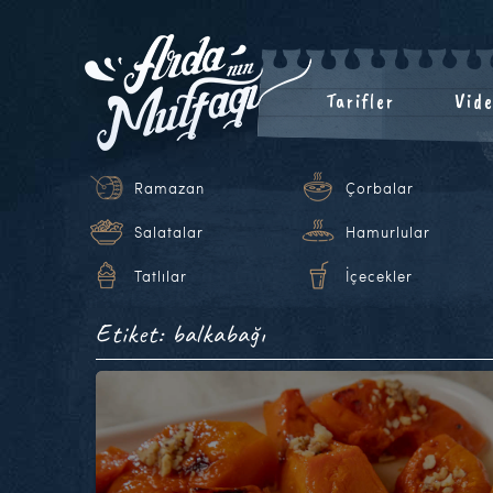
Tarifler
Vide
Ramazan
Çorbalar
Salatalar
Hamurlular
Tatlılar
İçecekler
Etiket: balkabağı