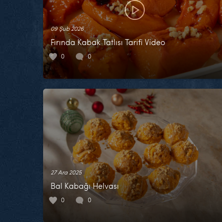
09 Şub 2026
Fırında Kabak Tatlısı Tarifi Video
0
0
27 Ara 2025
Bal Kabağı Helvası
0
0