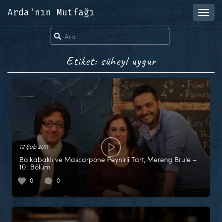
Arda'nın Mutfağı
Toggl
navig
Etiket: süheyl uygur
12 Şub 2011
Balkabaklı ve Mascarpone Peynirli Tart, Mereng Brule –
10. Bölüm
0
0