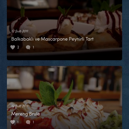
12 Şub 2011
Balkabaklı ve Mascarpone Peynirli Tart
2
1
12 Şub 2011
Mereng Brule
1
1