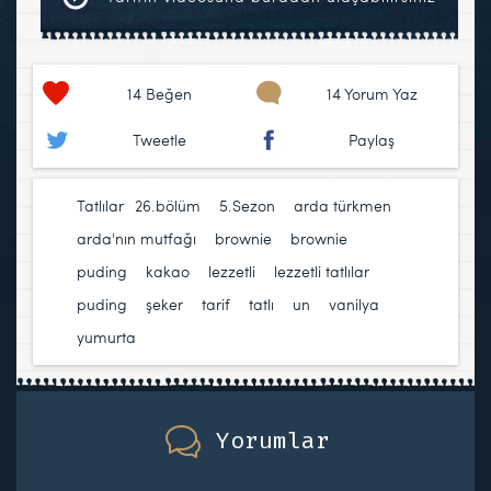
14
Beğen
14 Yorum Yaz
Tweetle
Paylaş
Tatlılar
26.bölüm
,
5.Sezon
,
arda türkmen
,
arda'nın mutfağı
,
brownie
,
brownie
puding
,
kakao
,
lezzetli
,
lezzetli tatlılar
,
puding
,
şeker
,
tarif
,
tatlı
,
un
,
vanilya
,
yumurta
Yorumlar