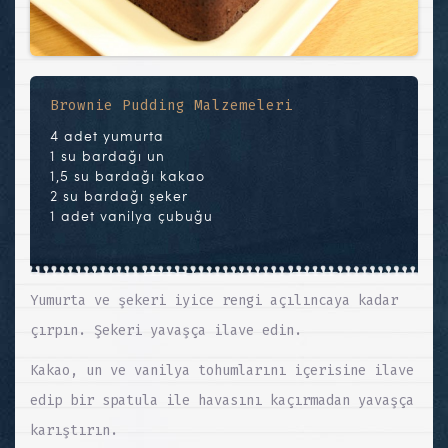
Brownie Pudding Malzemeleri
4 adet yumurta
1 su bardağı un
1,5 su bardağı kakao
2 su bardağı şeker
1 adet vanilya çubuğu
Yumurta ve şekeri iyice rengi açılıncaya kadar
çırpın. Şekeri yavaşça ilave edin.
Kakao, un ve vanilya tohumlarını içerisine ilave
edip bir spatula ile havasını kaçırmadan yavaşça
karıştırın.