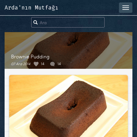
Arda'nın Mutfağı
Toggl
navig
Brownie Pudding
07 Ara 2014
14
14