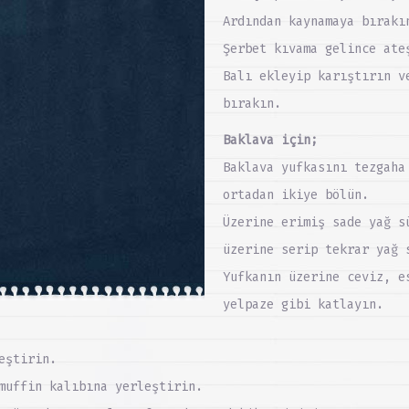
Ardından kaynamaya bırakı
Şerbet kıvama gelince ate
Balı ekleyip karıştırın v
bırakın.
Baklava için;
Baklava yufkasını tezgaha
ortadan ikiye bölün.
Üzerine erimiş sade yağ s
üzerine serip tekrar yağ 
Yufkanın üzerine ceviz, e
yelpaze gibi katlayın.
eştirin.
muffin kalıbına yerleştirin.