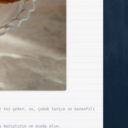
e toz şeker, su, çubuk tarçın ve karanfili
a karıştırın ve ocağa alın.