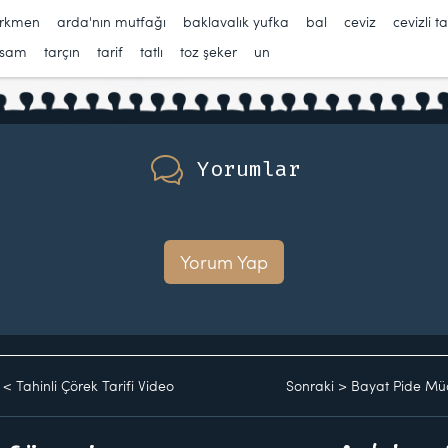
ürkmen
,
arda'nın mutfağı
,
baklavalık yufka
,
bal
,
ceviz
,
cevizli tat
usam
,
tarçın
,
tarif
,
tatlı
,
toz şeker
,
un
Yorumlar
Yorum Yap
<
Tahinli Çörek Tarifi Video
Sonraki
>
Bayat Pide Müc