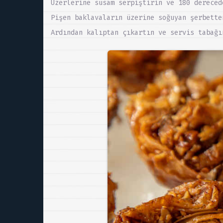
Üzerlerine susam serpiştirin ve 180 dereced
Pişen baklavaların üzerine soğuyan şerbette
Ardından kalıptan çıkartın ve servis tabağı