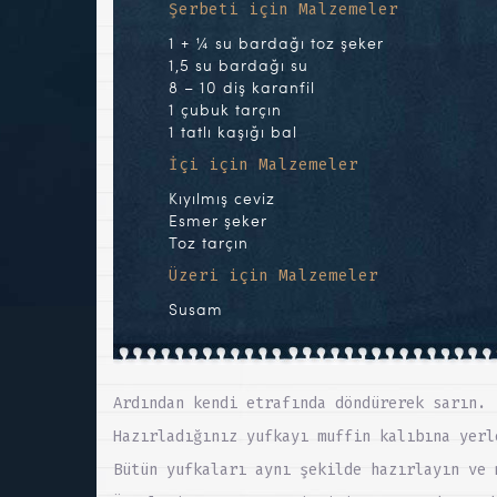
Şerbeti için Malzemeler
1 + ¼ su bardağı toz şeker
1,5 su bardağı su
8 – 10 diş karanfil
1 çubuk tarçın
1 tatlı kaşığı bal
İçi için Malzemeler
Kıyılmış ceviz
Esmer şeker
Toz tarçın
Üzeri için Malzemeler
Susam
Ardından kendi etrafında döndürerek sarın.
Hazırladığınız yufkayı muffin kalıbına yerl
Bütün yufkaları aynı şekilde hazırlayın ve 