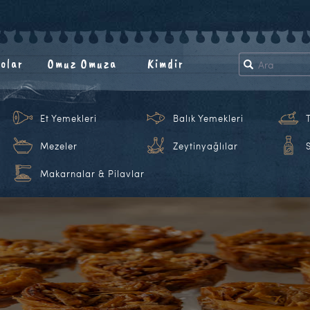
olar
Omuz Omuza
Kimdir
Et Yemekleri
Balık Yemekleri
Mezeler
Zeytinyağlılar
Makarnalar & Pilavlar