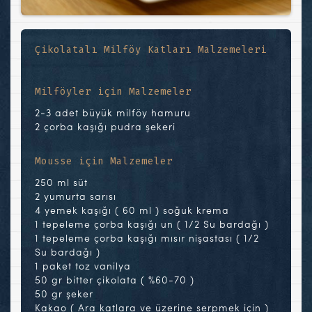
Çikolatalı Milföy Katları Malzemeleri
Milföyler için Malzemeler
2-3 adet büyük milföy hamuru
2 çorba kaşığı pudra şekeri
Mousse için Malzemeler
250 ml süt
2 yumurta sarısı
4 yemek kaşığı ( 60 ml ) soğuk krema
1 tepeleme çorba kaşığı un ( 1/2 Su bardağı )
1 tepeleme çorba kaşığı mısır nişastası ( 1/2
Su bardağı )
1 paket toz vanilya
50 gr bitter çikolata ( %60-70 )
50 gr şeker
Kakao ( Ara katlara ve üzerine serpmek için )