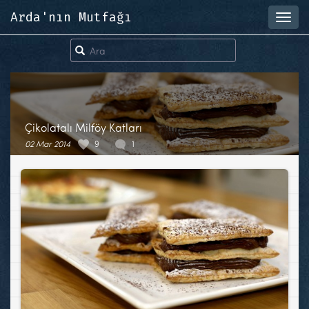
Arda'nın Mutfağı
Toggl
navig
Çikolatalı Milföy Katları
02 Mar 2014
9
1