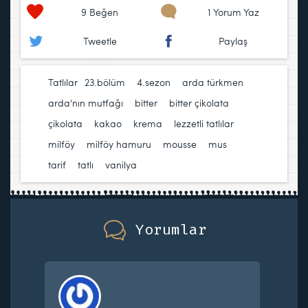
9
Beğen
1 Yorum Yaz
Tweetle
Paylaş
Tatlılar
23.bölüm
,
4.sezon
,
arda türkmen
,
arda'nın mutfağı
,
bitter
,
bitter çikolata
,
çikolata
,
kakao
,
krema
,
lezzetli tatlılar
,
milföy
,
milföy hamuru
,
mousse
,
mus
,
tarif
,
tatlı
,
vanilya
Yorumlar