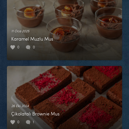
11 Oca 2025
Karamel Muzlu Mus
0
0
26 Eki 2024
Çikolatalı Brownie Mus
0
1