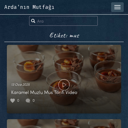
Arda'nın Mutfağı
Toggl
navig
Etiket: mus
13 Oca 2025
Karamel Muzlu Mus Tarifi Video
0
0