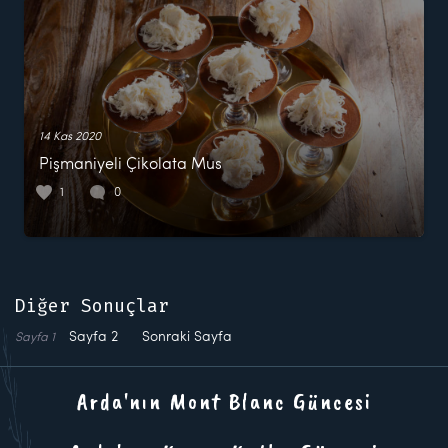
14 Kas 2020
Pişmaniyeli Çikolata Mus
1
0
Diğer Sonuçlar
Sayfa
2
Sonraki Sayfa
Sayfa
1
Arda'nın Mont Blanc Güncesi