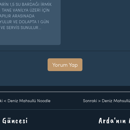
ARİN 1,5 SU BARDAĞI İRMİK
 TANE VANİLYA ÜZERİ İÇİN
APILIR ARASINADA
OYULUR VE DOLAPTA 1 GÜN
 VE SERVİS SUNULUR…
Yorum Yap
ki
<
Deniz Mahsullü Noodle
Sonraki
>
Deniz Mahsullü
 Güncesi
Arda'nın