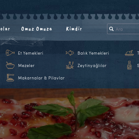
olar
Omuz Omuza
Kimdir
Et Yemekleri
Balık Yemekleri
Mezeler
Zeytinyağlılar
Makarnalar & Pilavlar