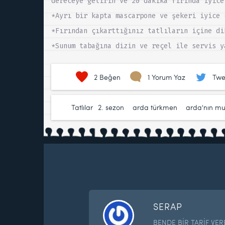
dereceye getirin ve 20 dakika fırında iyice
*Ayrı bir kapta mascarpone ve şekeri iyice 
*Fırından çıkarttığınız tatlıların içine di
*Sunum tabağına dizin ve reçel ile servis y
2
Beğen
1 Yorum Yaz
Twe
Tatlılar
2. sezon
,
arda türkmen
,
arda'nın mu
SERAP
BENDE BİR TARİF VER