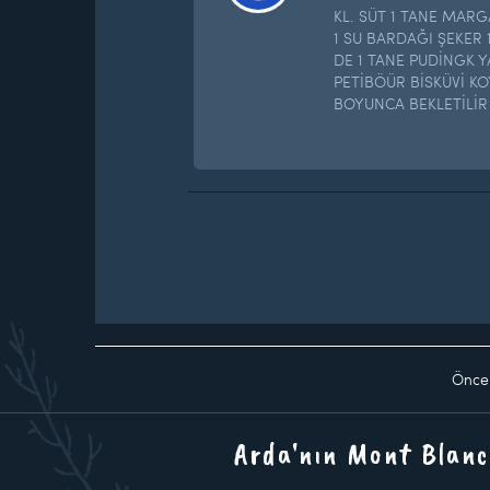
KL. SÜT 1 TANE MARG
1 SU BARDAĞI ŞEKER 1
DE 1 TANE PUDİNGK Y
PETİBÖÜR BİSKÜVİ K
BOYUNCA BEKLETİLİR
Önce
Arda'nın Mont Blanc