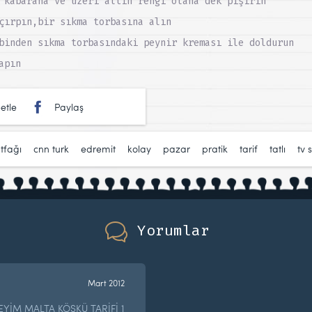
 kabarana ve üzeri altın rengi olana dek pişirin
çırpın,bir sıkma torbasına alın
binden sıkma torbasındaki peynir kreması ile doldurun
apın
etle
Paylaş
tfağı
,
cnn turk
,
edremit
,
kolay
,
pazar
,
pratik
,
tarif
,
tatlı
,
tv 
Yorumlar
Mart 2012
EYİM MALTA KÖŞKÜ TARİFİ 1