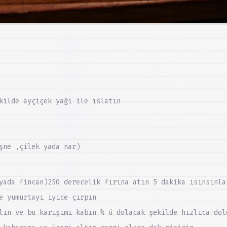
kilde ayçiçek yağı ile ıslatın
şne ,çilek yada nar)
yada fincan)250 derecelik fırına atın 5 dakika ısınsınla
e yumurtayı iyice çırpın
lın ve bu karışımı kabın ¾ ü dolacak şekilde hızlıca dol