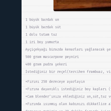
1 büyük bardak un
1 büyük bardak süt
1 dolu tutam tuz
1 iri boy yumurta
Ayçiçekyağı birazda kenarları yağlanacak şe
500 gram mascarpone peyniri
400 gram pudra şekeri
İstediğiniz bir reçel(tercihen frambuaz, vi
*Fırını 250 dereceye ayarlayın
*Fırına dayanıklı istediğiniz boy kapları (
*Cam blender’ınıza eklediğiniz un,süt,tuz v
*Fırında ısınmış olan kabınızı dikkatlice a