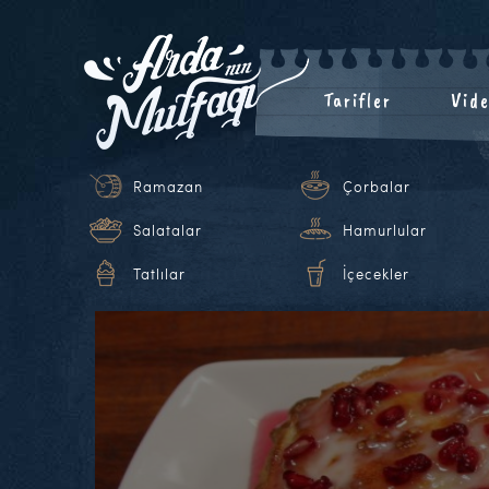
Tarifler
Vide
Ramazan
Çorbalar
Salatalar
Hamurlular
Tatlılar
İçecekler