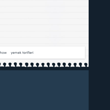
show
,
yemek tarifleri