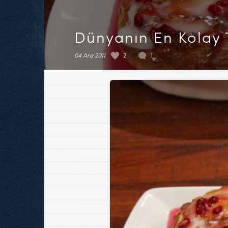
Dünyanın En Kolay T
04 Ara 2011
2
1