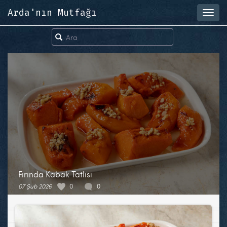
Arda'nın Mutfağı
Toggl
navig
Fırında Kabak Tatlısı
07 Şub 2026
0
0