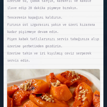
Üzerine su, çubuk tarçın, karanfil ve kakule
ilave edip 20 dakika pişmeye bırakın.
Tencerenin kapağını kaldırın.
Fırının üst ızgarasını yakın ve üzeri kızarana
kadar pişirmeye devam edin.
Pişen kabak tatlılarınızı servis tabağınıza alıp
üzerine şerbetinden gezdirin.
Üzerine tahin ve iri kıyılmış ceviz serperek
servis edin.