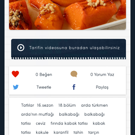
Tarifin videosuna buradan ulaşabilirsiniz
0
Beğen
0 Yorum Yaz
Tweetle
Paylaş
Tatlılar
16.sezon
,
18.bölüm
,
arda türkmen
,
arda'nın mutfağı
,
balkabağı
,
balkabağı
tatlısı
,
ceviz
,
fırında kabak tatlısı
,
kabak
tatlısı
,
kakule
,
karanfil
,
tahin
,
tarçın
,