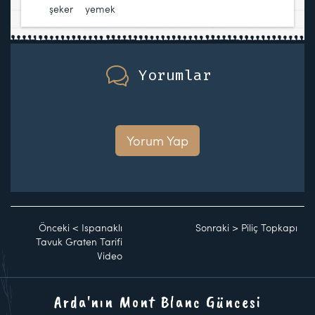
şeker
,
yemek
Yorumlar
Yorum Yap
Önceki
<
Ispanaklı
Sonraki
>
Piliç Topkapı
Tavuk Graten Tarifi
Video
Arda'nın Mont Blanc Güncesi