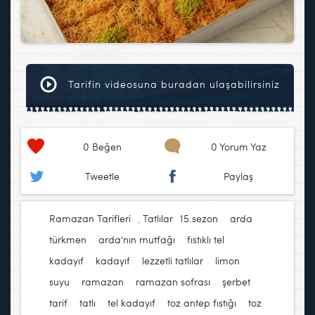
Tarifin videosuna buradan ulaşabilirsiniz
0
Beğen
0 Yorum Yaz
Tweetle
Paylaş
Ramazan Tarifleri
,
Tatlılar
15.sezon
,
arda
türkmen
,
arda'nın mutfağı
,
fıstıklı tel
kadayıf
,
kadayıf
,
lezzetli tatlılar
,
limon
suyu
,
ramazan
,
ramazan sofrası
,
şerbet
,
tarif
,
tatlı
,
tel kadayıf
,
toz antep fıstığı
,
toz