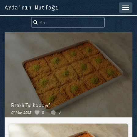
Arda'nın Mutfağı
Toggl
navig
Fıstıklı Tel Kadayıf
01 Mar 2025
0
0