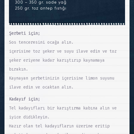
300 – 350 gr. sade yağ
250 gr. toz antep fıstığı
Şerbeti için;
Sos tenceresini ocağa alın.
içerisine toz şeker ve suyu ilave edin ve toz
şeker eriyene kadar karıştırıp kaynamaya
bırakın.
Kaynayan şerbetinizin içerisine limon suyunu
ilave edin ve ocaktan alın.
Kadayıf için;
Tel kadayıfları bir karıştırma kabına alın ve
iyice didikleyin.
Hazır olan tel kadayıfların üzerine eritip