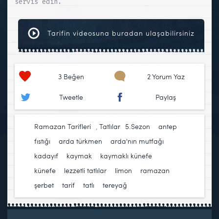
servis edin.
Tarifin videosuna buradan ulaşabilirsiniz
3
Beğen
2 Yorum Yaz
Tweetle
Paylaş
Ramazan Tarifleri
,
Tatlılar
5.Sezon
,
antep
fıstığı
,
arda türkmen
,
arda'nın mutfağı
,
kadayıf
,
kaymak
,
kaymaklı künefe
,
künefe
,
lezzetli tatlılar
,
limon
,
ramazan
,
şerbet
,
tarif
,
tatlı
,
tereyağ