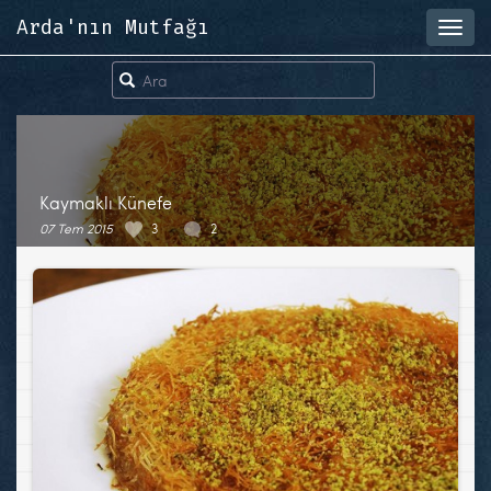
Arda'nın Mutfağı
Toggl
navig
Kaymaklı Künefe
07 Tem 2015
3
2