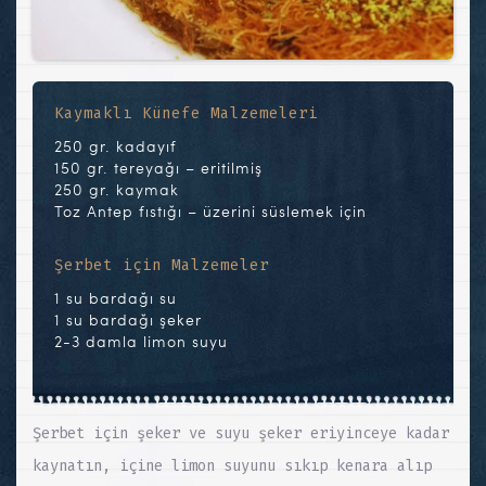
Kaymaklı Künefe Malzemeleri
250 gr. kadayıf
150 gr. tereyağı – eritilmiş
250 gr. kaymak
Toz Antep fıstığı – üzerini süslemek için
Şerbet için Malzemeler
1 su bardağı su
1 su bardağı şeker
2-3 damla limon suyu
Şerbet için şeker ve suyu şeker eriyinceye kadar
kaynatın, içine limon suyunu sıkıp kenara alıp