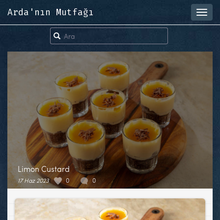
Arda'nın Mutfağı
Toggl
navig
Limon Custard
17 Haz 2023
0
0