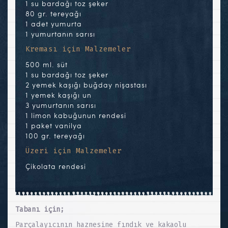
1 su bardağı toz şeker
80 gr. tereyağı
1 adet yumurta
1 yumurtanın sarısı
Kreması için Malzemeler
500 ml. süt
1 su bardağı toz şeker
2 yemek kaşığı buğday nişastası
1 yemek kaşığı un
3 yumurtanın sarısı
1 limon kabuğunun rendesi
1 paket vanilya
100 gr. tereyağı
Üzeri için Malzemeler
Çikolata rendesi
Tabanı için;
Parçalayıcının haznesine fındık ve kakaolu