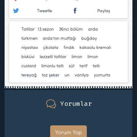
Tweetle
Paylaş
Tatlılar
13.sezon
,
36ncı bölüm
,
arda
türkmen
,
arda'nın mutfağı
,
buğday
nişastası
,
çikolata
,
fındık
,
kakaolu kremalı
bisküvi
,
lezzetli tatlılar
,
limon
,
limon
custard
,
limonlu tatlı
,
süt
,
tarif
,
tatlı
,
tereyağ
,
toz şeker
,
un
,
vanilya
,
yumurta
Yorumlar
Yorum Yap