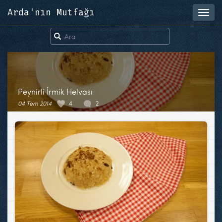
Arda'nın Mutfağı
Toggl
navig
Peynirli İrmik Helvası
04 Tem 2014
4
2