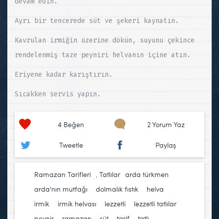
devam edin.
Ayrı bir tencerede süt ve şekeri kaynatın.
Kavrulan irmiğin üzerine dökün, suyunu çekince
rendelenmiş taze peyniri helvanın içine atın.
Eriyene kadar karıştırın.
Sıcakken servis yapın.
4
Beğen
2 Yorum Yaz
Tweetle
Paylaş
Ramazan Tarifleri
,
Tatlılar
arda türkmen
,
arda'nın mutfağı
,
dolmalık fıstık
,
helva
,
irmik
,
irmik helvası
,
lezzetli
,
lezzetli tatlılar
,
peynir
,
ramazan
,
süt
,
tarif
,
tatlı
,