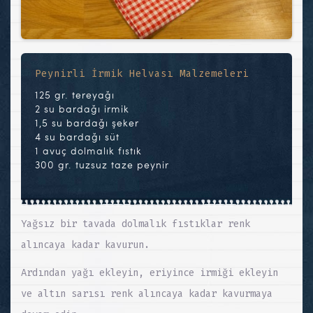
Peynirli İrmik Helvası Malzemeleri
125 gr. tereyağı
2 su bardağı irmik
1,5 su bardağı şeker
4 su bardağı süt
1 avuç dolmalık fıstık
300 gr. tuzsuz taze peynir
Yağsız bir tavada dolmalık fıstıklar renk
alıncaya kadar kavurun.
Ardından yağı ekleyin, eriyince irmiği ekleyin
ve altın sarısı renk alıncaya kadar kavurmaya