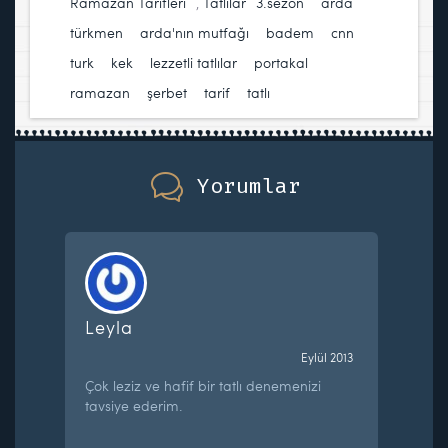
Ramazan Tarifleri
,
Tatlılar
3.sezon
,
arda
türkmen
,
arda'nın mutfağı
,
badem
,
cnn
turk
,
kek
,
lezzetli tatlılar
,
portakal
,
ramazan
,
şerbet
,
tarif
,
tatlı
Yorumlar
Leyla
Eylül 2013
Çok leziz ve hafif bir tatlı denemenizi
tavsiye ederim.