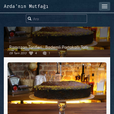
Arda'nın Mutfağı
Toggl
navig
Ramazan Tarifleri : Bademli Portakallı Tatlı
09 Tem 2013
4
1