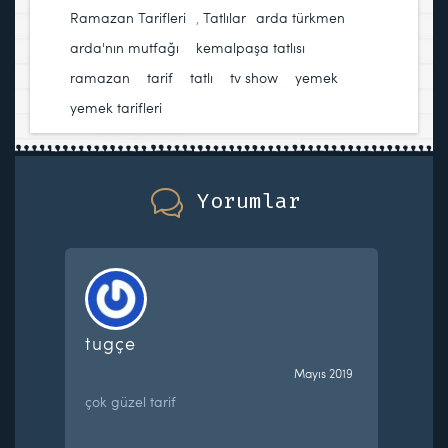
Ramazan Tarifleri
,
Tatlılar
arda türkmen
,
arda'nın mutfağı
,
kemalpaşa tatlısı
,
ramazan
,
tarif
,
tatlı
,
tv show
,
yemek
,
yemek tarifleri
Yorumlar
tugçe
Mayıs 2019
çok güzel tarif