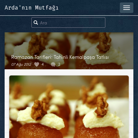
Arda'nın Mutfağı
Toggl
navig
Ramazan Tarifleri: Tahinli Kemalpaşa Tatlısı
07 Ağu 2012
4
2