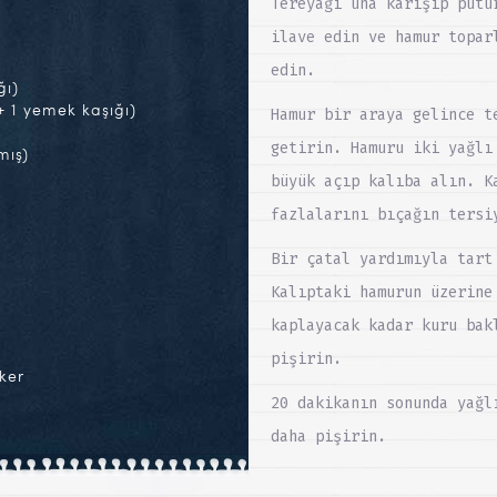
Tereyağı una karışıp pütü
ilave edin ve hamur topar
edin.
ğı)
+ 1 yemek kaşığı)
Hamur bir araya gelince t
getirin. Hamuru iki yağlı
mış)
büyük açıp kalıba alın. K
fazlalarını bıçağın tersi
Bir çatal yardımıyla tart
Kalıptaki hamurun üzerine
kaplayacak kadar kuru bak
pişirin.
ker
20 dakikanın sonunda yağl
daha pişirin.