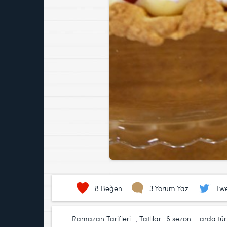
8
Beğen
3 Yorum Yaz
Twe
Ramazan Tarifleri
,
Tatlılar
6.sezon
,
arda tü