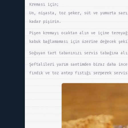
Kreması için;
Un, nişasta, toz şeker, süt ve yumurta sarı
kadar pişirin.
Pişen kremayı ocaktan alın ve içine tereyağ
kabuk bağlamaması için üzerine değecek şeki
Soğuyan tart tabanınızı servis tabağına alı
Şeftalileri yarım santimden biraz daha ince
fındık ve toz antep fıstığı serperek servis