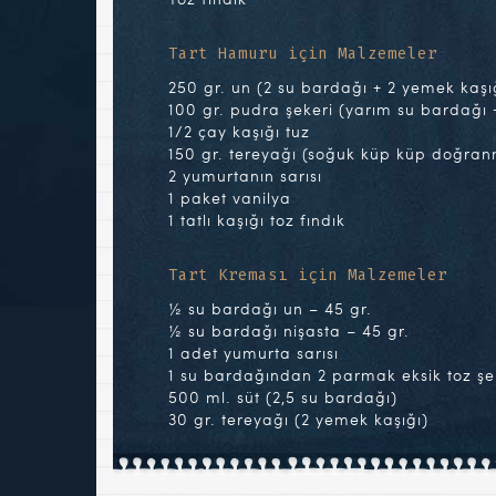
Tart Hamuru için Malzemeler
250 gr. un (2 su bardağı + 2 yemek kaşı
100 gr. pudra şekeri (yarım su bardağı 
1/2 çay kaşığı tuz
150 gr. tereyağı (soğuk küp küp doğran
2 yumurtanın sarısı
1 paket vanilya
1 tatlı kaşığı toz fındık
Tart Kreması için Malzemeler
½ su bardağı un – 45 gr.
½ su bardağı nişasta – 45 gr.
1 adet yumurta sarısı
1 su bardağından 2 parmak eksik toz şe
500 ml. süt (2,5 su bardağı)
30 gr. tereyağı (2 yemek kaşığı)