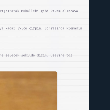
rıştırarak muhallebi gibi kıvam alıncaya
ya kadar iyice çırpın. Sonrasında kremanın
ne gelecek şekilde dizin. Üzerine toz