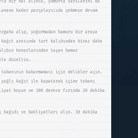
rlü bir hal alınca, yumurta sarılarını da
lanana kadar parçalayıcıda çekmeye devam
ezgaha alıp, yoğurmadan hamuru bir araya
 kağıt arasında tart kalıbından biraz daha
alıbın kenarlarından taşan hamur
yle düzeltin.
 tabanının kabarmaması için delikler açın.
 yağlı kağıt ile kapatarak içine tabanı
liyat koyun ve 180 derece fırında 20 dakika
ı kağıdı ve bakliyatları alın. 10 dakika