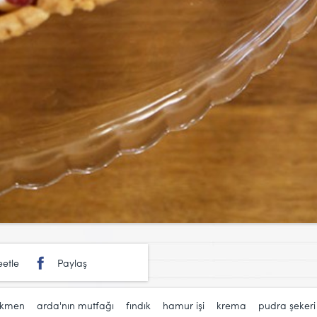
etle
Paylaş
rkmen
,
arda'nın mutfağı
,
fındık
,
hamur işi
,
krema
,
pudra şekeri