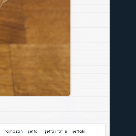
,
ramazan
,
şeftali
,
şeftali tatlısı
,
şeftalili