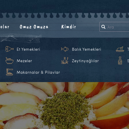
olar
Omuz Omuza
Kimdir
Et Yemekleri
Balık Yemekleri
Mezeler
Zeytinyağlılar
Makarnalar & Pilavlar