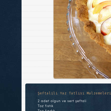
Şeftalili Yaz Tatlısı Malzemeler
2 adet olgun ve sert şeftali
Toz fıstık
Toz fındık