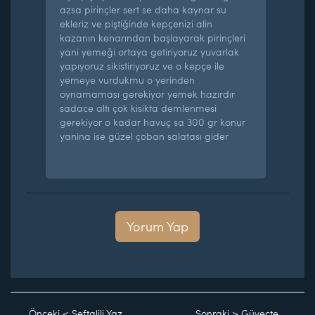
azsa pirinçler sert se daha kaynar su
ekleriz ve piştiğinde kepçenizi alin
kazanın kenarından başlayarak pirinçleri
yani yemeği ortaya getiriyoruz yuvarlak
yapıyoruz sikistiriyoruz ve o kepçe ile
yemeye vurdukmu o yerinden
oynamaması gerekiyor yemek hazırdır
sadace altı çok kisikta demlenmesi
gerekiyor o kadar havuç sa 300 gr konur
yanina ise güzel çoban salatası gider
Yorum Yap
Önceki
<
Şeftalili Yaz
Sonraki
>
Güveçte