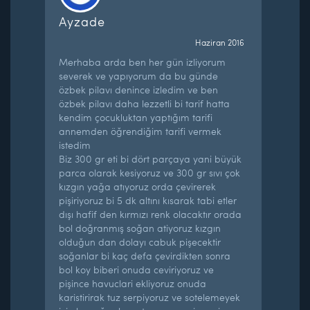
Ayzade
Haziran 2016
Merhaba arda ben her gün izliyorum
severek ve yapıyorum da bu günde
özbek pilavı denince izledim ve ben
özbek pilavı daha lezzetli bi tarif hatta
kendim çocukluktan yaptığım tarifi
annemden öğrendiğim tarifi vermek
istedim
Biz 300 gr eti bi dört parçaya yani büyük
parca olarak kesiyoruz ve 300 gr sıvı çok
kızgın yağa atıyoruz orda çevirerek
pişiriyoruz bi 5 dk altını kısarak tabi etler
dışı hafif den kırmızı renk olacaktır orada
bol doğranmış soğan atiyoruz kızgın
olduğun dan dolayı cabuk pişecektir
soğanlar bi kaç defa çevirdikten sonra
bol koy biberi onuda ceviriyoruz ve
pişince havuclari ekliyoruz onuda
karistirirak tuz serpiyoruz ve sotelemeyek