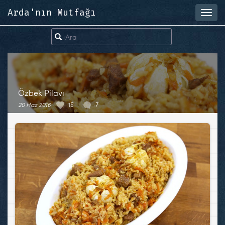
Arda'nın Mutfağı
Toggl
navig
Özbek Pilavı
20 Haz 2016
15
7