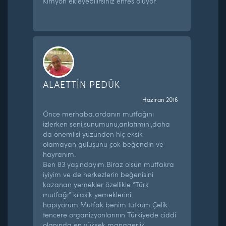
Kimyon ekleyebilirsiniz enfes oluyor
ALAETTİN PEDÜK
Haziran 2016
Önce merhaba.ardanın mutfağını
izlerken seni,sunumunu,anlatımını,daha
da önemlisi yüzünden hiç eksik
olamayan gülüşünü çok beğendin ve
hayranım.
Ben 83 yaşındayım.Biraz olsun mutfakra
iyiyim ve de herkezlerin beğenisini
kazanan yemekler özellikle “Türk
mutfağı” kılasik yemeklerini
hapıyorum.Mutfak benim tutkum.Çelik
tencere organizyonlarının Türkiyede ciddi
olanında en yüksek managerlik