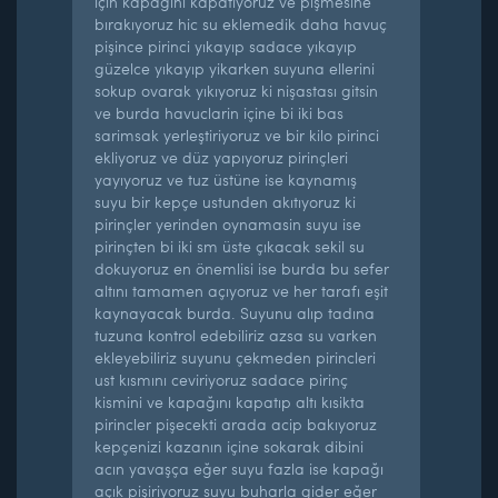
için kapağını kapatıyoruz ve pişmesine
bırakıyoruz hic su eklemedik daha havuç
pişince pirinci yıkayıp sadace yıkayıp
güzelce yıkayıp yikarken suyuna ellerini
sokup ovarak yıkıyoruz ki nişastası gitsin
ve burda havuclarin içine bi iki bas
sarimsak yerleştiriyoruz ve bir kilo pirinci
ekliyoruz ve düz yapıyoruz pirinçleri
yayıyoruz ve tuz üstüne ise kaynamış
suyu bir kepçe ustunden akıtıyoruz ki
pirinçler yerinden oynamasin suyu ise
pirinçten bi iki sm üste çıkacak sekil su
dokuyoruz en önemlisi ise burda bu sefer
altını tamamen açıyoruz ve her tarafı eşit
kaynayacak burda. Suyunu alıp tadına
tuzuna kontrol edebiliriz azsa su varken
ekleyebiliriz suyunu çekmeden pirincleri
ust kısmını ceviriyoruz sadace pirinç
kismini ve kapağını kapatıp altı kısikta
pirincler pişecekti arada acip bakıyoruz
kepçenizi kazanın içine sokarak dibini
acın yavaşça eğer suyu fazla ise kapağı
açık pişiriyoruz suyu buharla gider eğer