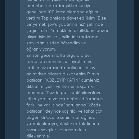
mertebesine kadar çıktım türkiye
genelinde 100 lerce elemqna eğitim
verdim.Toplantılara davet edlilişim “Bize
bir yemek şov’u yaparmısınız” şeklinde
çağırılırdım. Yemeklerin özelliklerini pazar
alışverişlerini ve çeşitlerine malzame
katkılarını sizden öğrendim ve
öğraniyiyorum,
En son gecen hafta örgülÜ piavlı
ramazan menünüzü seyrettim ve
tarifleriniz arasında patlıcanlı pilav
anlatırken bilassa dikkat ettim Pilava
patlıcanı “KÖZLEYİP KATIN” cümleniz
dikkatimi çekti ve hemen akşamki
menüme “Közde patlıcanlı”pilavı ilave
ettim yaptım ve çok beğenildi.”aroması
farklı ne var içinde” sorularına “közde
patlıcan” deyince şaşırıldı ve fakat çok
beğenildi Özetle senin mutfağında
yamak olmayı çok isterim.Takdirlerim
sonsuz.sevgiler ve başarı dolu
dileklerimle.