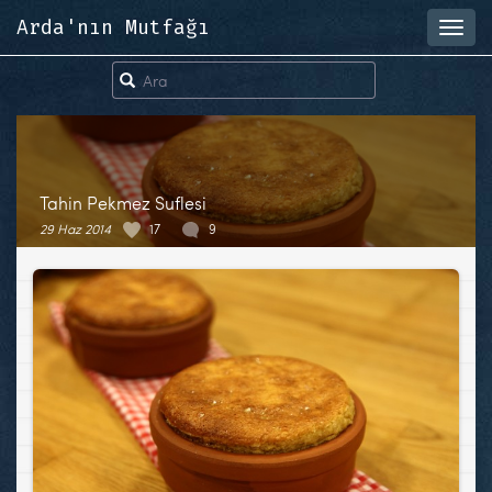
Arda'nın Mutfağı
Toggl
navig
Tahin Pekmez Suflesi
29 Haz 2014
17
9