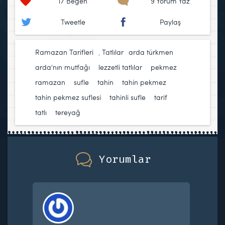
17
Beğen
9 Yorum Yaz
Tweetle
Paylaş
Ramazan Tarifleri
,
Tatlılar
arda türkmen
,
arda'nın mutfağı
,
lezzetli tatlılar
,
pekmez
,
ramazan
,
sufle
,
tahin
,
tahin pekmez
,
tahin pekmez suflesi
,
tahinli sufle
,
tarif
,
tatlı
,
tereyağ
Yorumlar