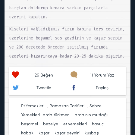
harçtan doldurup kenara sarkan parçalarla
üzerini kapatın.
Kâseleri yağladığımız fırın kabına ters çevirin,
üzerlerine beşamel sos gezdirin ve kaşar serpin
ve 200 derecede önceden ısıtılmış fırında
üzerleri kızarıncaya kadar 20-25 dakika pişirin.
26
Beğen
11 Yorum Yaz
Tweetle
Paylaş
Et Yemekleri
,
Ramazan Tarifleri
,
Sebze
Yemekleri
arda türkmen
,
arda'nın mutfağı
,
beşamel
,
bezelye
,
et yemekleri
,
havuç
,
kabak
,
kaşar
,
kaşar peyniri
,
kuşbaşı
,