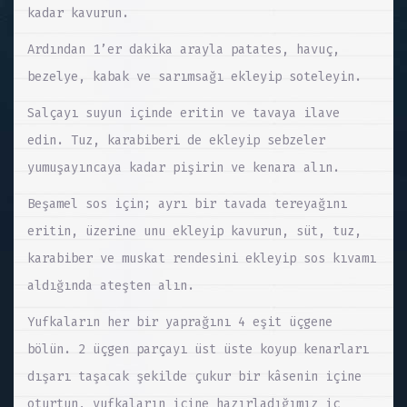
kadar kavurun.
Ardından 1’er dakika arayla patates, havuç,
bezelye, kabak ve sarımsağı ekleyip soteleyin.
Salçayı suyun içinde eritin ve tavaya ilave
edin. Tuz, karabiberi de ekleyip sebzeler
yumuşayıncaya kadar pişirin ve kenara alın.
Beşamel sos için; ayrı bir tavada tereyağını
eritin, üzerine unu ekleyip kavurun, süt, tuz,
karabiber ve muskat rendesini ekleyip sos kıvamı
aldığında ateşten alın.
Yufkaların her bir yaprağını 4 eşit üçgene
bölün. 2 üçgen parçayı üst üste koyup kenarları
dışarı taşacak şekilde çukur bir kâsenin içine
oturtun, yufkaların içine hazırladığımız iç