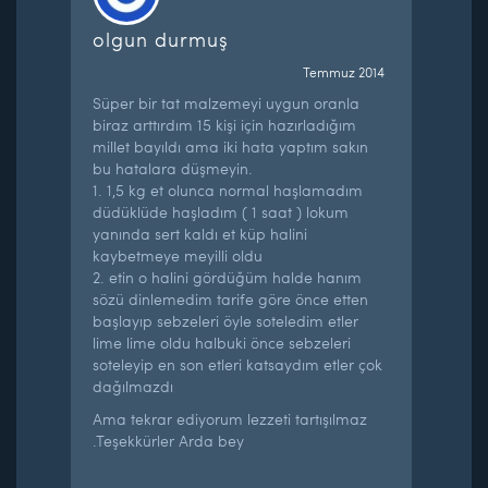
olgun durmuş
Temmuz 2014
Süper bir tat malzemeyi uygun oranla
biraz arttırdım 15 kişi için hazırladığım
millet bayıldı ama iki hata yaptım sakın
bu hatalara düşmeyin.
1. 1,5 kg et olunca normal haşlamadım
düdüklüde haşladım ( 1 saat ) lokum
yanında sert kaldı et küp halini
kaybetmeye meyilli oldu
2. etin o halini gördüğüm halde hanım
sözü dinlemedim tarife göre önce etten
başlayıp sebzeleri öyle soteledim etler
lime lime oldu halbuki önce sebzeleri
soteleyip en son etleri katsaydım etler çok
dağılmazdı
Ama tekrar ediyorum lezzeti tartışılmaz
.Teşekkürler Arda bey