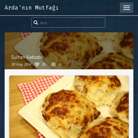
Arda'nın Mutfağı
Toggl
navig
Sultan Kebabı
29 Haz 2014
26
11