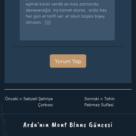
eşimle karar verdik en kısa zamanda
deneyeceğiz. inş kısmet olursa.. arda bey
her gün et tarifi ver. et olsun başka bişey
olmasın. :))))
Yorum Yap
Önceki
<
Sebzeli Şehriye
Sonraki
>
Tahin
Çorbası
Pekmez Suflesi
Arda'nın Mont Blanc Güncesi