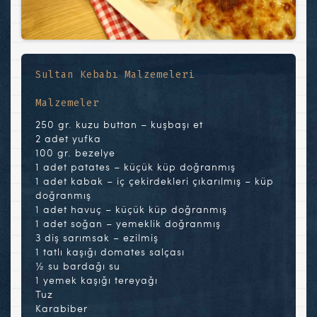
Sultan Kebabı Malzemeleri
Malzemeler
250 gr. kuzu buttan – kuşbaşı et
2 adet yufka
100 gr. bezelye
1 adet patates – küçük küp doğranmış
1 adet kabak – iç çekirdekleri çıkarılmış – küp
doğranmış
1 adet havuç – küçük küp doğranmış
1 adet soğan – yemeklik doğranmış
3 diş sarımsak – ezilmiş
1 tatlı kaşığı domates salçası
½ su bardağı su
1 yemek kaşığı tereyağı
Tuz
Karabiber