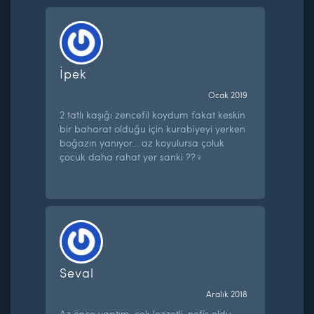
İpek
Ocak 2019
2 tatlı kaşığı zencefil koydum fakat keskin
bir baharat olduğu için kurabiyeyi yerken
boğazın yanıyor… az koyulursa çoluk
çocuk daha rahat yer sanki ??‍♀️
Seval
Aralık 2018
Az önce yaptım, çok lezzetli, nefis oldu.