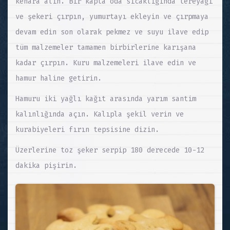
kenara alın. Bir kapta oda sıcaklığında tereyağı
ve şekeri çırpın, yumurtayı ekleyin ve çırpmaya
devam edin son olarak pekmez ve suyu ilave edip
tüm malzemeler tamamen birbirlerine karışana
kadar çırpın. Kuru malzemeleri ilave edin ve
hamur haline getirin.
Hamuru iki yağlı kağıt arasında yarım santim
kalınlığında açın. Kalıpla şekil verin ve
kurabiyeleri fırın tepsisine dizin.
Üzerlerine toz şeker serpip 180 derecede 10-12
dakika pişirin.