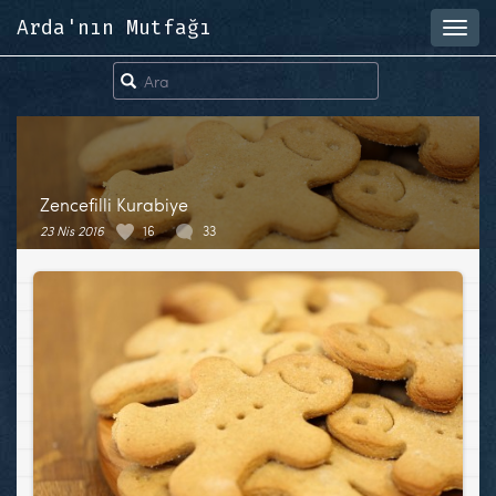
Arda'nın Mutfağı
Toggl
navig
Zencefilli Kurabiye
23 Nis 2016
16
33