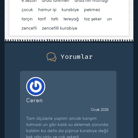
6.sezon
,
arda türkmen
,
arda'nın mutfağı
,
çocuk
,
hamur işi
,
kurabiye
,
pekmez
,
tarçın
,
tarif
,
tatlı
,
tereyağ
,
toz şeker
,
un
,
zencefil
,
zencefilli kurabiye
Yorumlar
Ceren
Ocak 2026
Tam ölçülerle yaptım ancak karışım
tutmadı un gibi kaldı su eklemek zorunda
kaldım bu defa da pişince kurabiye değil
kek gibi oldu ve çok şekerli.