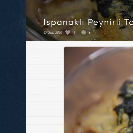
Ispanaklı Peynirli T
27 Şub 2016
11
2