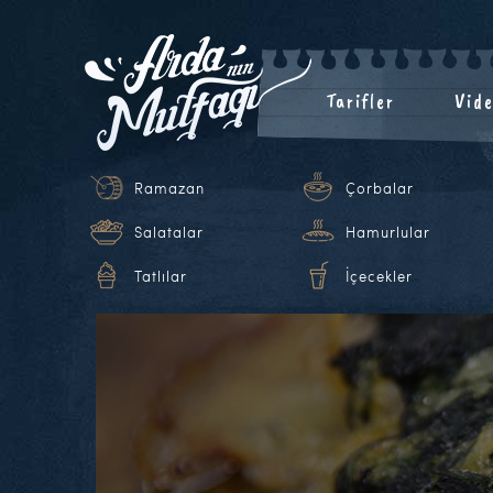
Tarifler
Vide
Ramazan
Çorbalar
Salatalar
Hamurlular
Tatlılar
İçecekler