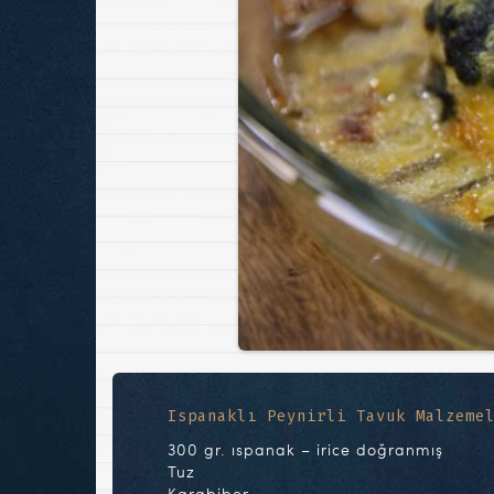
Ispanaklı Peynirli Tavuk Malzeme
300 gr. ıspanak – irice doğranmış
Tuz
Karabiber