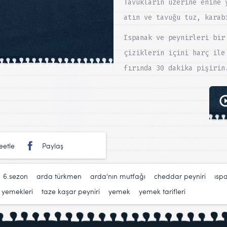
Tavukların üzerine enine 
atın ve tavuğu tuz, karab
Ispanak ve peynirleri bir
çiziklerin içini harç ile
fırında 30 dakika pişirin
eetle
Paylaş
,
6.sezon
,
arda türkmen
,
arda'nın mutfağı
,
cheddar peyniri
,
ısp
 yemekleri
,
taze kaşar peyniri
,
yemek
,
yemek tarifleri