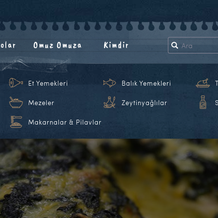
olar
Omuz Omuza
Kimdir
Et Yemekleri
Balık Yemekleri
Mezeler
Zeytinyağlılar
Makarnalar & Pilavlar