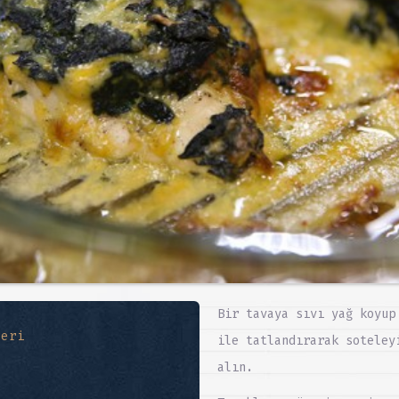
Bir tavaya sıvı yağ koyup
leri
ile tatlandırarak soteley
alın.