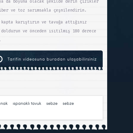
ya da boyuna olacak şekilde derin çizikler
iber ve toz sarımsakla çeşnilendirin.
 kapta karıştırın ve tavuğa attığınız
 doldurun ve önceden ısıtılmış 180 derece
.
Tarifin videosuna buradan ulaşabilirsiniz
anak
,
ıspanaklı tavuk
,
sebze
,
sebze