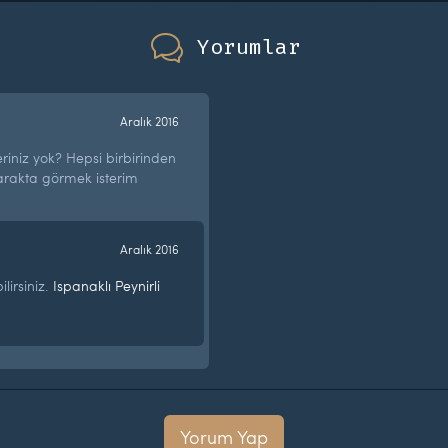
Yorumlar
Aralık 2016
eriniz yok? Hepsi birbirinden
larakta görmek isterim
Aralık 2016
ilirsiniz.
Ispanaklı Peynirli
Yorum Yap