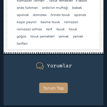
Ramazan Tarifleri
,
Tavuk Yemekleri
9.sezon
,
arda türkmen
,
arda'nın mutfağı
,
bebek
ıspanak
,
domates
,
fırında tavuk
,
ıspanak
,
kaşar peyniri
,
kesme tavuk
,
ramazan
,
ramazan sofrası
,
tarif
,
tavuk
,
tavuk
göğüs
,
tavuk yemekleri
,
yemek
,
yemek
tarifleri
Yorumlar
Yorum Yap