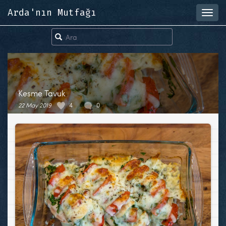
Arda'nın Mutfağı
Toggl
navig
Kesme Tavuk
22 May 2019
4
0