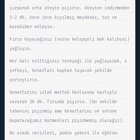
çırparak orta ateşte pişirin. Ateşten indirmeden
1-2 dk. önce ince kıyılmış maydanoz, tuz ve
karabiber ekleyin.
Fırın koyacağınız (varsa kelepçeli kek kalıbını)
yağlayın.
Her katı erittiğiniz tereyağı ile yağlayarak, 4
yufkayı, kenarları kaptan taşacak şekilde
yerleştirin.
Kenarlarını ıslak mutfak havlusuna havluyla
sararak 10 dk. fırında pişirin. (bu sekilde
tabanını pişirmiş ama kenarlarını ve üstüne
kapatacağımız katmanları pişirmemiş olacağız)
Bu arada cevizleri, pudra şekeri ile öğütün.