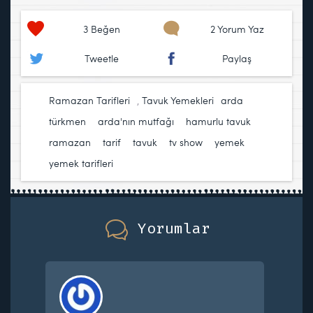
3
Beğen
2 Yorum Yaz
Tweetle
Paylaş
Ramazan Tarifleri
,
Tavuk Yemekleri
arda
türkmen
,
arda'nın mutfağı
,
hamurlu tavuk
,
ramazan
,
tarif
,
tavuk
,
tv show
,
yemek
,
yemek tarifleri
Yorumlar