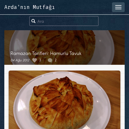
Arda'nın Mutfağı
Toggl
navig
Ramazan Tarifleri: Hamurlu Tavuk
04 Ağu 2012
3
2