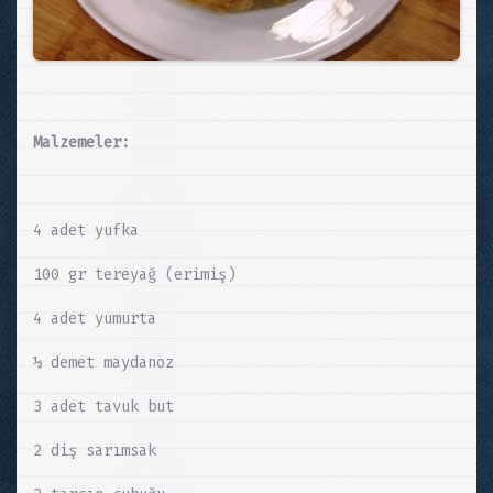
Malzemeler:
4 adet yufka
100 gr tereyağ (erimiş)
4 adet yumurta
½ demet maydanoz
3 adet tavuk but
2 diş sarımsak