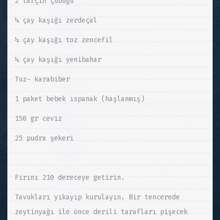
2 tarçın çubuğu
¼ çay kaşığı zerdeçal
¼ çay kaşığı toz zencefil
¼ çay kaşığı yenibahar
Tuz- karabiber
1 paket bebek ıspanak (haşlanmış)
150 gr ceviz
25 pudra şekeri
Fırını 210 dereceye getirin.
Tavukları yıkayıp kurulayın. Bir tencerede
zeytinyağı ile önce derili tarafları pişecek