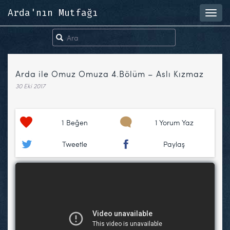
Arda'nın Mutfağı
Toggl
navig
Arda ile Omuz Omuza 4.Bölüm – Aslı Kızmaz
30 Eki 2017
1
Beğen
1 Yorum Yaz
Tweetle
Paylaş