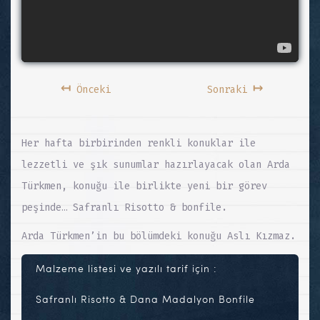
↤
↦
Önceki
Sonraki
Her hafta birbirinden renkli konuklar ile
lezzetli ve şık sunumlar hazırlayacak olan Arda
Türkmen, konuğu ile birlikte yeni bir görev
peşinde… Safranlı Risotto & bonfile.
Arda Türkmen’in bu bölümdeki konuğu Aslı Kızmaz.
Malzeme listesi ve yazılı tarif için :
Safranlı Risotto & Dana Madalyon Bonfile