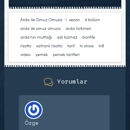
Arda ile Omuz Omuza
1. sezon
,
4.bölüm
,
arda ile omuz omuza
,
arda türkmen
,
arda'nın mutfağı
,
aslı kızmaz
,
bonfile
,
risotto
,
safranlı risotto
,
tarif
,
tv show
,
tv8
,
video
,
yemek
,
yemek tarifleri
Yorumlar
Özge