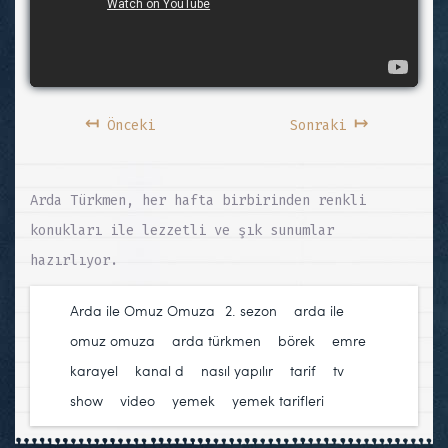
↤
↦
Önceki
Sonraki
Arda Türkmen, her hafta birbirinden renkli
konukları ile lezzetli ve şık sunumlar
hazırlıyor.
Arda ile Omuz Omuza
2. sezon
,
arda ile
omuz omuza
,
arda türkmen
,
börek
,
emre
karayel
,
kanal d
,
nasıl yapılır
,
tarif
,
tv
show
,
video
,
yemek
,
yemek tarifleri