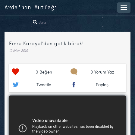
Arda'nın Mutfağı
Toggl
navig
Emre Karayel’den gotik börek!
12 Mar 2019
0
Beğen
0 Yorum Yaz
Tweetle
Paylaş