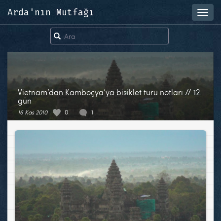
Arda'nın Mutfağı
Toggl
navig
Vietnam’dan Kamboçya’ya bisiklet turu notları // 12.
gün
16 Kas 2010
0
1