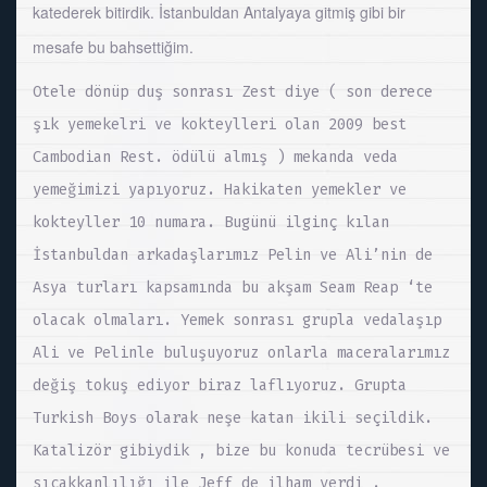
katederek bitirdik. İstanbuldan Antalyaya gitmiş gibi bir
mesafe bu bahsettiğim.
Otele dönüp duş sonrası Zest diye ( son derece
şık yemekelri ve kokteylleri olan 2009 best
Cambodian Rest. ödülü almış ) mekanda veda
yemeğimizi yapıyoruz. Hakikaten yemekler ve
kokteyller 10 numara. Bugünü ilginç kılan
İstanbuldan arkadaşlarımız Pelin ve Ali’nin de
Asya turları kapsamında bu akşam Seam Reap ‘te
olacak olmaları. Yemek sonrası grupla vedalaşıp
Ali ve Pelinle buluşuyoruz onlarla maceralarımız
değiş tokuş ediyor biraz laflıyoruz. Grupta
Turkish Boys olarak neşe katan ikili seçildik.
Katalizör gibiydik , bize bu konuda tecrübesi ve
sıcakkanlılığı ile Jeff de ilham verdi .