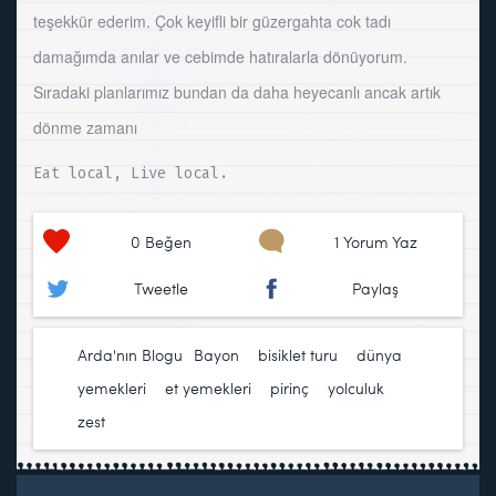
teşekkür ederim. Çok keyifli bir güzergahta cok tadı
damağımda anılar ve cebimde hatıralarla dönüyorum.
Sıradaki planlarımız bundan da daha heyecanlı ancak artık
dönme zamanı
Eat local, Live local.
0
Beğen
1 Yorum Yaz
Tweetle
Paylaş
Arda'nın Blogu
Bayon
,
bisiklet turu
,
dünya
yemekleri
,
et yemekleri
,
pirinç
,
yolculuk
,
zest