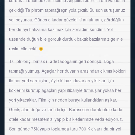
kurduk . Lunch boxları lüpletip Angelina Jolie – Tom Raider’ın
çekildiği Ta phrom tapınağı için yola çıktık. Bu son sürüşümüz
yol boyunca. Güneş o kadar güzeldi ki anlatmam, gördüğüm
her detayı hafızama kazımak için zorladım kendimi. Yol
üzeirnde düğün bile gördük durduk baktık bazılarımız gelinle
resim bile cekti
doğanın geri dönüşü. Doğa
Ta phrom; burası adeta
tapınağı yutmuş. Agaçlar her duvarın arasından cıkmıs kökleri
ile her yeri sarmışlar , öyle ki bazı duvarları yıktıkları için
köklerini kurutup agaçları yapı itibariyle tutmuşlar yoksa her
yeri yıkacaklar. Film için neden burayı kullandıkları aşikar.
Geniş alan doğa ve tarih iç içe. Burası son durak otele kadar
otele kadar mesafemizi yapıp bisikletlerimize veda ediyoruz.
Son günde 75K yapıp toplamda turu 700 K civarında bir yol