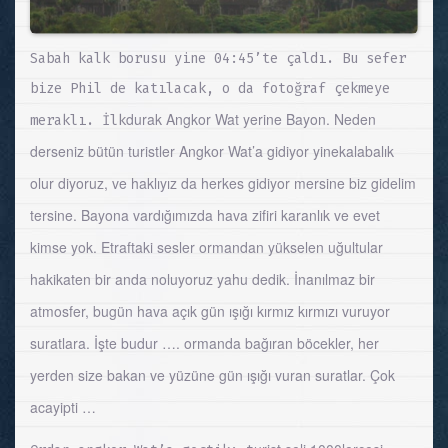
Sabah kalk borusu yine 04:45’te çaldı. Bu sefer
bize Phil de katılacak, o da fotoğraf çekmeye
durak Angkor Wat yerine Bayon. Neden
meraklı. İlk
derseniz bütün turistler Angkor Wat’a gidiyor yine
kalabalık
olur diyoruz, ve haklıyız da herkes gidiyor mersine biz gidelim
tersine. Bayona vardığımızda hava zifiri karanlık ve evet
kimse yok. Etraftaki sesler ormandan yükselen uğultular
hakikaten bir anda noluyoruz yahu dedik. İnanılmaz bir
atmosfer, bugün hava açık gün ışığı kırmız kırmızı vuruyor
suratlara. İşte budur …. ormanda bağıran böcekler, her
yerden size bakan ve yüzüne gün ışığı vuran suratlar. Çok
acayipti …