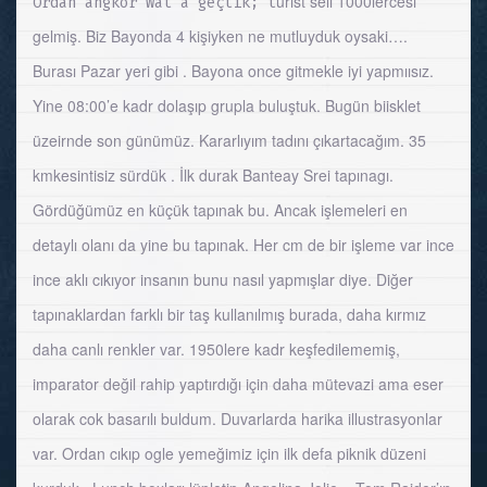
urist seli 1000lercesi
Ordan angkor Wat’a geçtik; t
gelmiş. Biz Bayonda 4 kişiyken ne mutluyduk oysaki….
Burası Pazar yeri gibi . Bayona once gitmekle iyi yapmıısız.
Yine 08:00’e kadr dolaşıp grupla buluştuk. Bugün biisklet
üzeirnde son günümüz. Kararlıyım tadını çıkartacağım. 35
km
kesintisiz sürdük . İlk durak Banteay Srei tapınagı.
Gördüğümüz en küçük tapınak bu. Ancak işlemeleri en
detaylı olanı da yine bu tapınak. Her cm de bir işleme var ince
ince aklı cıkıyor insanın bunu nasıl yapmışlar diye. Diğer
tapınaklardan farklı bir taş kullanılmış burada, daha kırmız
daha canlı renkler var. 1950lere kadr keşfedilememiş,
imparator değil rahip yaptırdığı için daha mütevazi ama eser
olarak cok basarılı buldum. Duvarlarda harika illustrasyonlar
var. Ordan cıkıp ogle yemeğimiz için ilk defa piknik düzeni