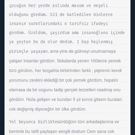
çocuğun her yerde aslında masum ve neşeli
olduğunu gördüm. S21 de katledilen binlerce
insanın suratlarındaki o tarifsiz ifadeyi
gördüm. Üzüldüm, şaşırdım ama insanoğlunu içinde
ya şeytan bu da olur dedim. 1 kap haşlanmış
an, ama yine de gülmeyi unutmamaya
pirinçle yaşay
çalışan insanlar gördüm. Sokalarda yenen 100lerce yemek
türü gördüm, her tezgahta birbirinden farklı ; pişirenin kendi
yorumunu zevkini eklediği bir çok yemek gördüm, hepsini
olamasa da bir cogunu tadip gerçek lezzetleri nasılmış onu
gördüm. Hızla gelişen ve bundan 5 yıl sonra gitsem buraları
cok değişmiş diyeceğim bir ülke gördüm.
sürdüğüm tüm arkadaşlarıma ve
Yol boyunca birlikte
benimle bu tatili paylaşan sevgili dostum Cem sana cok