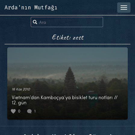
Arda'nın Mutfağı
Toggl
navig
Etiket: zest
16 Kas 2010
Vietnam’dan Kamboçya’ya bisiklet turu notları //
12. gün
0
1