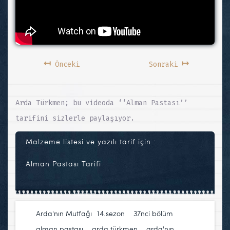
↤
↦
Önceki
Sonraki
Arda Türkmen; bu videoda ‘‘Alman Pastası’’
tarifini sizlerle paylaşıyor.
Malzeme listesi ve yazılı tarif için :
Alman Pastası Tarifi
Arda'nın Mutfağı
14.sezon
,
37nci bölüm
,
alman pastası
,
arda türkmen
,
arda'nın