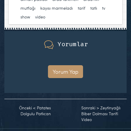
mutfağı
,
kayısı marmeladı
,
tarif
,
tatlı
,
tv
show
,
video
Yorumlar
Yorum Yap
Önceki
<
Patates
Sonraki
>
Zeytinyağlı
Dolgulu Patlıcan
Biber Dolması Tarifi
Video