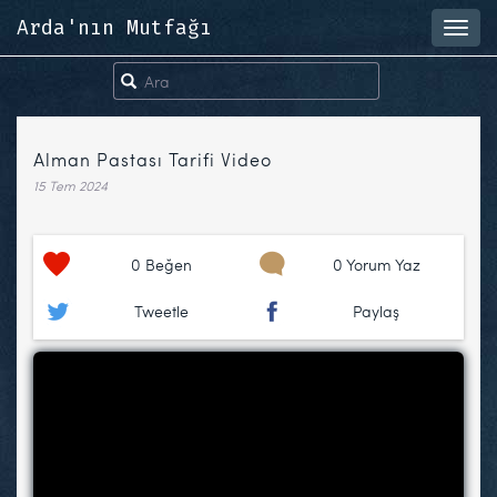
Arda'nın Mutfağı
Toggl
navig
Alman Pastası Tarifi Video
15 Tem 2024
0
Beğen
0 Yorum Yaz
Tweetle
Paylaş