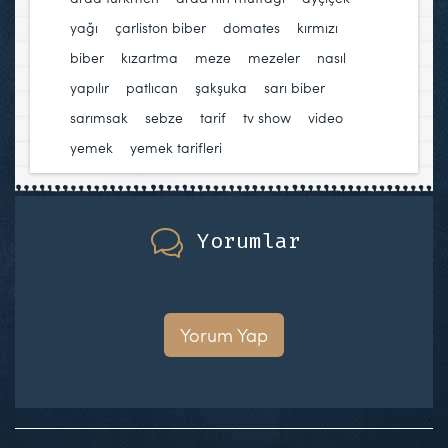
yağı
,
çarliston biber
,
domates
,
kırmızı
biber
,
kızartma
,
meze
,
mezeler
,
nasıl
yapılır
,
patlıcan
,
şakşuka
,
sarı biber
,
sarımsak
,
sebze
,
tarif
,
tv show
,
video
,
yemek
,
yemek tarifleri
Yorumlar
Yorum Yap