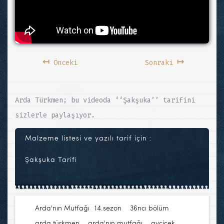
↤
↦
Önceki
Sonraki
Arda Türkmen; bu videoda ‘‘Şakşuka’’ tarifini
sizlerle paylaşıyor.
Malzeme listesi ve yazılı tarif için :
Şakşuka Tarifi
Arda'nın Mutfağı
14.sezon
,
36ncı bölüm
,
arda türkmen
,
arda'nın mutfağı
,
ayçiçek