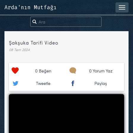
Arda'nın Mutfağı
Toggl
navig
Şakşuka Tarifi Video
08 Tem 2024
0
Beğen
0 Yorum Yaz
Tweetle
Paylaş