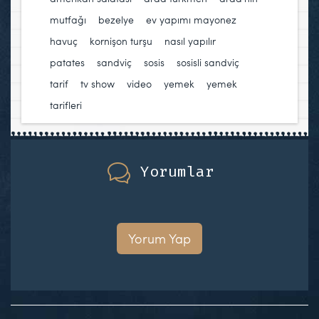
mutfağı
,
bezelye
,
ev yapımı mayonez
,
havuç
,
kornişon turşu
,
nasıl yapılır
,
patates
,
sandviç
,
sosis
,
sosisli sandviç
,
tarif
,
tv show
,
video
,
yemek
,
yemek
tarifleri
Yorumlar
Yorum Yap