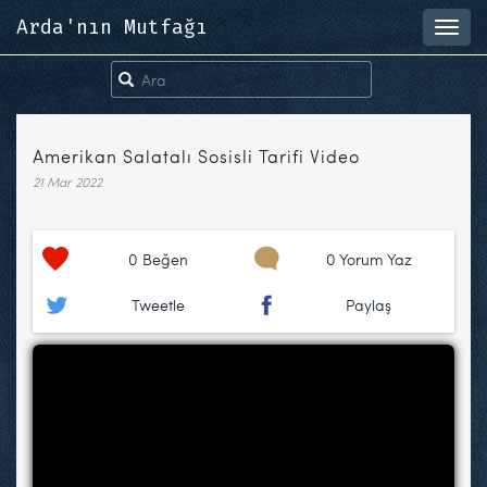
Arda'nın Mutfağı
Toggl
navig
Amerikan Salatalı Sosisli Tarifi Video
21 Mar 2022
0
Beğen
0 Yorum Yaz
Tweetle
Paylaş