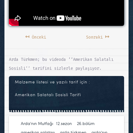
↤
↦
Önceki
Sonraki
Arda Türkmen; bu videoda ‘‘Amerikan Salatalı
Sosisli’’ tarifini sizlerle paylaşıyor.
Malzeme listesi ve yazılı tarif için :
Amerikan Salatalı Sosisli Tarifi
Arda'nın Mutfağı
12.sezon
,
26.bölüm
,
amerikan salatası
,
arda türkmen
,
arda'nın